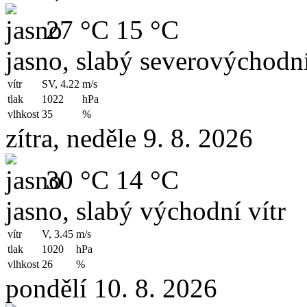
27 °C
15 °C
jasno, slabý severovýchodní
vítr
SV, 4.22
m/s
tlak
1022
hPa
vlhkost
35
%
zítra, neděle 9. 8. 2026
30 °C
14 °C
jasno, slabý východní vítr
vítr
V, 3.45
m/s
tlak
1020
hPa
vlhkost
26
%
pondělí 10. 8. 2026