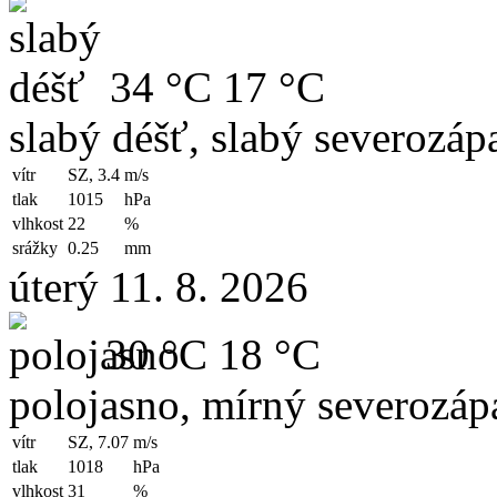
34 °C
17 °C
slabý déšť, slabý severozápa
vítr
SZ, 3.4
m/s
tlak
1015
hPa
vlhkost
22
%
srážky
0.25
mm
úterý 11. 8. 2026
30 °C
18 °C
polojasno, mírný severozápa
vítr
SZ, 7.07
m/s
tlak
1018
hPa
vlhkost
31
%