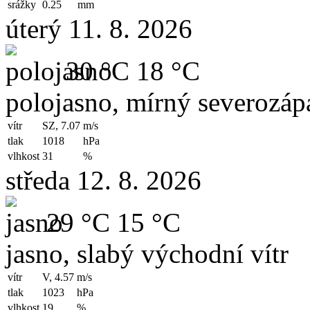
srážky
0.25
mm
úterý 11. 8. 2026
30 °C
18 °C
polojasno, mírný severozápa
vítr
SZ, 7.07
m/s
tlak
1018
hPa
vlhkost
31
%
středa 12. 8. 2026
29 °C
15 °C
jasno, slabý východní vítr
vítr
V, 4.57
m/s
tlak
1023
hPa
vlhkost
19
%