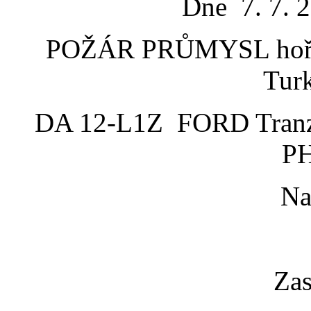
Dne 7. 7. 
POŽÁR PRŮMYSL hoří f
Tur
DA 12-L1Z FORD Tranz
P
Na
Zas