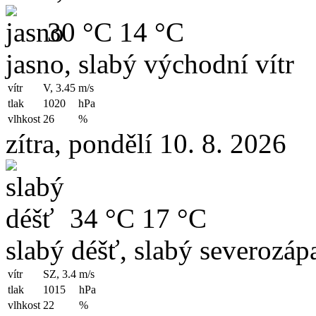
30 °C
14 °C
jasno, slabý východní vítr
vítr
V, 3.45
m/s
tlak
1020
hPa
vlhkost
26
%
zítra, pondělí 10. 8. 2026
34 °C
17 °C
slabý déšť, slabý severozápa
vítr
SZ, 3.4
m/s
tlak
1015
hPa
vlhkost
22
%