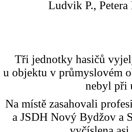
Ludvik P., Petera 
Tři jednotky hasičů vyje
u objektu v průmyslovém 
nebyl při 
Na místě zasahovali profe
a JSDH Nový Bydžov a Sk
vyčíslena asi