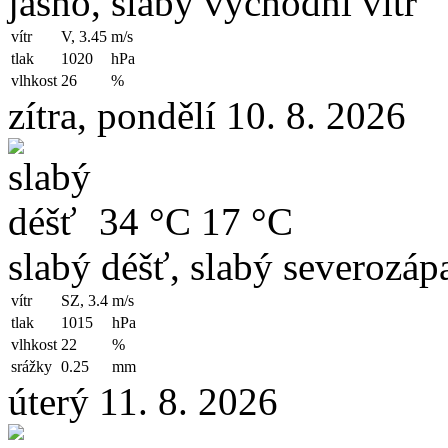
jasno, slabý východní vítr
vítr
V, 3.45
m/s
tlak
1020
hPa
vlhkost
26
%
zítra, pondělí 10. 8. 2026
34 °C
17 °C
slabý déšť, slabý severozápa
vítr
SZ, 3.4
m/s
tlak
1015
hPa
vlhkost
22
%
srážky
0.25
mm
úterý 11. 8. 2026