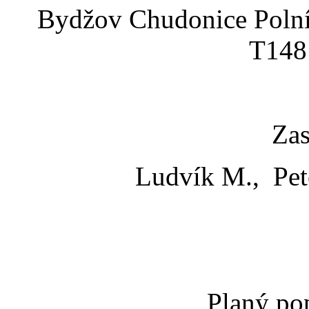
Bydžov Chudonice Poln
T148
Zas
Ludvík M., Pete
Planý po