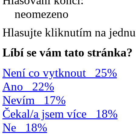
Hlasování končí:
neomezeno
Hlasujte kliknutím na jedn
Líbí se vám tato stránka?
Není co vytknout
25%
Ano
22%
Nevím
17%
Čekal/a jsem více
18%
Ne
18%