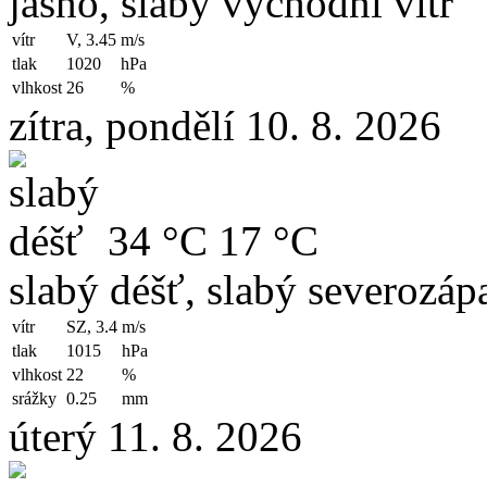
jasno, slabý východní vítr
vítr
V, 3.45
m/s
tlak
1020
hPa
vlhkost
26
%
zítra, pondělí 10. 8. 2026
34 °C
17 °C
slabý déšť, slabý severozápa
vítr
SZ, 3.4
m/s
tlak
1015
hPa
vlhkost
22
%
srážky
0.25
mm
úterý 11. 8. 2026