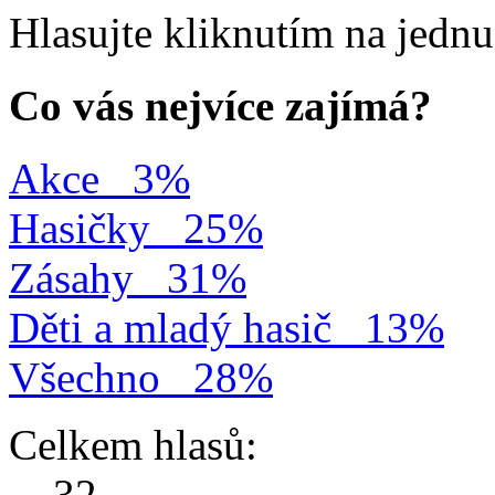
Hlasujte kliknutím na jedn
Co vás nejvíce zajímá?
Akce
3%
Hasičky
25%
Zásahy
31%
Děti a mladý hasič
13%
Všechno
28%
Celkem hlasů:
32