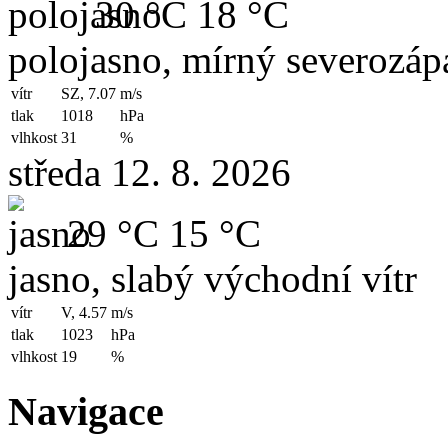
30 °C
18 °C
polojasno, mírný severozápa
vítr
SZ, 7.07
m/s
tlak
1018
hPa
vlhkost
31
%
středa 12. 8. 2026
29 °C
15 °C
jasno, slabý východní vítr
vítr
V, 4.57
m/s
tlak
1023
hPa
vlhkost
19
%
Navigace